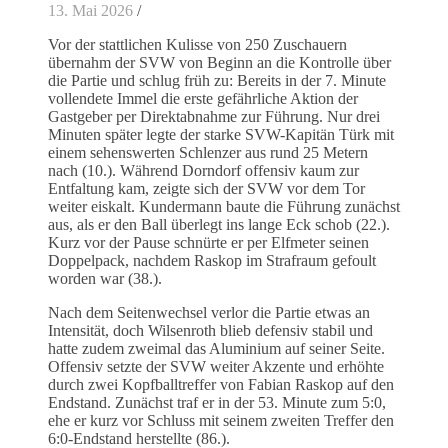
13. Mai 2026
/
Vor der stattlichen Kulisse von 250 Zuschauern
übernahm der SVW von Beginn an die Kontrolle über
die Partie und schlug früh zu: Bereits in der 7. Minute
vollendete Immel die erste gefährliche Aktion der
Gastgeber per Direktabnahme zur Führung. Nur drei
Minuten später legte der starke SVW-Kapitän Türk mit
einem sehenswerten Schlenzer aus rund 25 Metern
nach (10.). Während Dorndorf offensiv kaum zur
Entfaltung kam, zeigte sich der SVW vor dem Tor
weiter eiskalt. Kundermann baute die Führung zunächst
aus, als er den Ball überlegt ins lange Eck schob (22.).
Kurz vor der Pause schnürte er per Elfmeter seinen
Doppelpack, nachdem Raskop im Strafraum gefoult
worden war (38.).
Nach dem Seitenwechsel verlor die Partie etwas an
Intensität, doch Wilsenroth blieb defensiv stabil und
hatte zudem zweimal das Aluminium auf seiner Seite.
Offensiv setzte der SVW weiter Akzente und erhöhte
durch zwei Kopfballtreffer von Fabian Raskop auf den
Endstand. Zunächst traf er in der 53. Minute zum 5:0,
ehe er kurz vor Schluss mit seinem zweiten Treffer den
6:0-Endstand herstellte (86.).