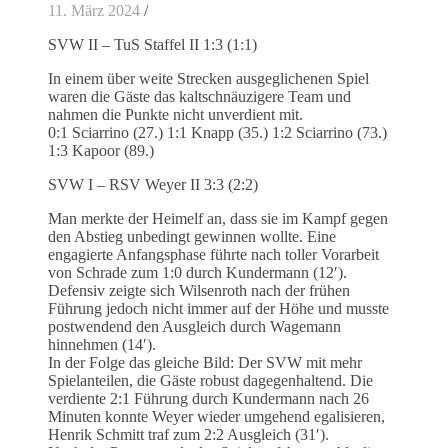
11. März 2024
/
SVW II – TuS Staffel II 1:3 (1:1)
In einem über weite Strecken ausgeglichenen Spiel
waren die Gäste das kaltschnäuzigere Team und
nahmen die Punkte nicht unverdient mit.
0:1 Sciarrino (27.) 1:1 Knapp (35.) 1:2 Sciarrino (73.)
1:3 Kapoor (89.)
SVW I – RSV Weyer II 3:3 (2:2)
Man merkte der Heimelf an, dass sie im Kampf gegen
den Abstieg unbedingt gewinnen wollte. Eine
engagierte Anfangsphase führte nach toller Vorarbeit
von Schrade zum 1:0 durch Kundermann (12′).
Defensiv zeigte sich Wilsenroth nach der frühen
Führung jedoch nicht immer auf der Höhe und musste
postwendend den Ausgleich durch Wagemann
hinnehmen (14′).
In der Folge das gleiche Bild: Der SVW mit mehr
Spielanteilen, die Gäste robust dagegenhaltend. Die
verdiente 2:1 Führung durch Kundermann nach 26
Minuten konnte Weyer wieder umgehend egalisieren,
Henrik Schmitt traf zum 2:2 Ausgleich (31′).