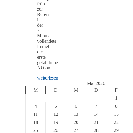
früh
zu:
Bereits
in
der
7.
Minute
vollendete
Immel
die
erste
gefährliche
Aktion…
weiterlesen
Mai 2026
M
D
M
D
F
1
4
5
6
7
8
11
12
13
14
15
18
19
20
21
22
25
26
27
28
29