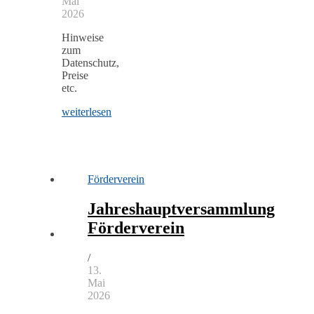
Mai
2026
Hinweise
zum
Datenschutz,
Preise
etc.
weiterlesen
Förderverein
Jahreshauptversammlung
Förderverein
/
13.
Mai
2026