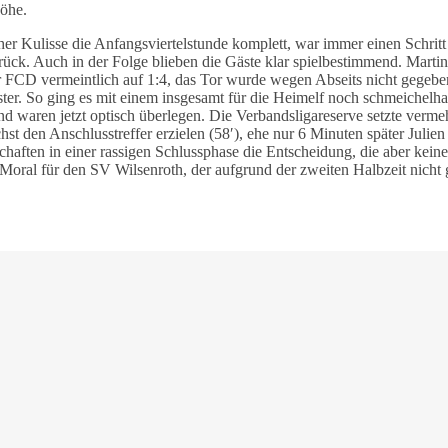
Höhe.
cher Kulisse die Anfangsviertelstunde komplett, war immer einen Schrit
zurück. Auch in der Folge blieben die Gäste klar spielbestimmend. Mart
der FCD vermeintlich auf 1:4, das Tor wurde wegen Abseits nicht gege
ter. So ging es mit einem insgesamt für die Heimelf noch schmeichelhaf
d waren jetzt optisch überlegen. Die Verbandsligareserve setzte vermehr
t den Anschlusstreffer erzielen (58′), ehe nur 6 Minuten später Julien
chaften in einer rassigen Schlussphase die Entscheidung, die aber kein
ral für den SV Wilsenroth, der aufgrund der zweiten Halbzeit nicht g