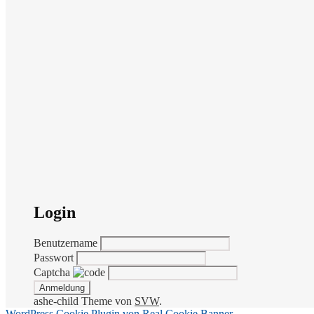
Login
Benutzername
Passwort
Captcha
ashe-child Theme von
SVW
.
WordPress Cookie Plugin von Real Cookie Banner