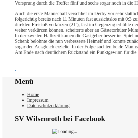
Vorsprung durch die Treffer fünf und sechs sogar noch in die 
Auch die erste Mannschaft verschlief im Derby vor sehr stattli
folgerichtig bereits nach 11 Minuten fast aussichtslos mit 0:3 
direkten Freistoß verkürzen (21′), fast im Gegenzug erhöhte 
weiter verkürzen können, scheiterte aber an Gästetorhüter Müns
In der zweiten Halbzeit kamen die Gastgeber besser ins Spiel un
Schenk belohnte die nun verbesserte Heimelf und konnte zunächs
sogar den Ausgleich erzielte. In der Folge suchten beide Manns
Am Ende nach deutlichem Rückstand ein Punktgewinn für die Mo
Menü
Home
Impressum
Datenschutzerklärung
SV Wilsenroth bei Facebook