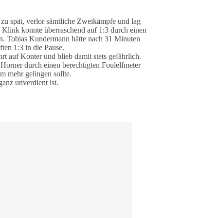
t zu spät, verlor sämtliche Zweikämpfe und lag
in Klink konnte überraschend auf 1:3 durch einen
ben. Tobias Kundermann hätte nach 31 Minuten
ten 1:3 in die Pause.
t auf Konter und blieb damit stets gefährlich.
 Horner durch einen berechtigten Foulelfmeter
em mehr gelingen sollte.
anz unverdient ist.